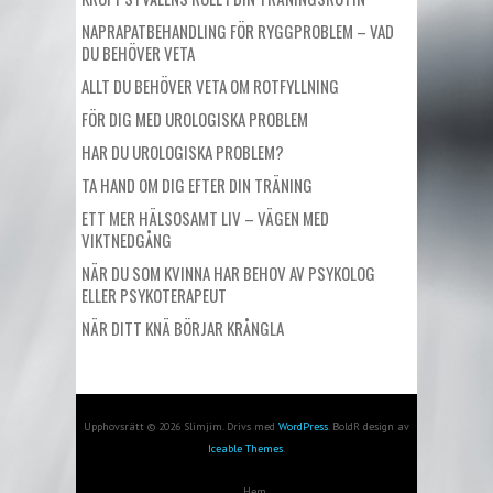
NAPRAPATBEHANDLING FÖR RYGGPROBLEM – VAD
DU BEHÖVER VETA
ALLT DU BEHÖVER VETA OM ROTFYLLNING
FÖR DIG MED UROLOGISKA PROBLEM
HAR DU UROLOGISKA PROBLEM?
TA HAND OM DIG EFTER DIN TRÄNING
ETT MER HÄLSOSAMT LIV – VÄGEN MED
VIKTNEDGÅNG
NÄR DU SOM KVINNA HAR BEHOV AV PSYKOLOG
ELLER PSYKOTERAPEUT
NÄR DITT KNÄ BÖRJAR KRÅNGLA
Upphovsrätt © 2026 Slimjim. Drivs med
WordPress
. BoldR design av
Iceable Themes
.
Hem