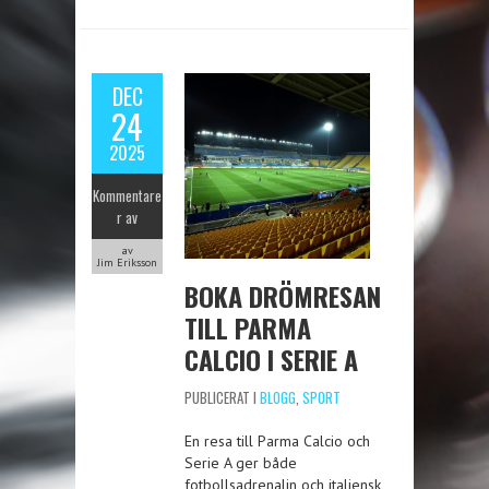
DEC
24
2025
Kommentare
r av
av
Jim Eriksson
BOKA DRÖMRESAN
TILL PARMA
CALCIO I SERIE A
PUBLICERAT I
BLOGG
,
SPORT
En resa till Parma Calcio och
Serie A ger både
fotbollsadrenalin och italiensk