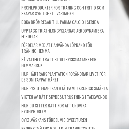
PROFILPRODUKTER FÖR TRÄNING OCH FRITID SOM
SKAPAR SYNLIGHET I VARDAGEN
BOKA DRÖMRESAN TILL PARMA CALCIO I SERIE A
UPPTÄCK TRIATHLONCYKLARNAS AERODYNAMISKA
FÖRDELAR
FÖRDELAR MED ATT ANVÄNDA LÖPBAND FÖR
TRÄNING HEMMA
SÅ VÄLJER DU RÄTT BLODTRYCKSMÄTARE FÖR
HEMMABRUK
HUR HÅRTRANSPLANTATION FÖRÄNDRAR LIVET FÖR
DE SOM TAPPAT HÅRET
HUR FYSIOTERAPI KAN HJÄLPA VID KRONISK SMÄRTA
VIKTEN AV RÄTT SKYDDSUTRUSTNING I TAEKWONDO
HUR DU SITTER RÄTT FÖR ATT UNDVIKA
RYGGPROBLEM
CYKELVÄSKANS FÖRDEL VID CYKELTUREN
KROPPSTVÅLENS ROLL I DIN TRÄNINGSRUTIN